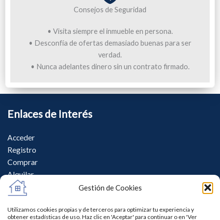
Consejos de Seguridad
• Visita siempre el inmueble en persona.
• Desconfía de ofertas demasiado buenas para ser
verdad.
• Nunca adelantes dinero sin un contrato firmado.
Enlaces de Interés
Acceder
Registro
Comprar
Alquilar
Gestión de Cookies
Legal
Utilizamos cookies propias y de terceros para optimizar tu experiencia y
Quiénes Somos
obtener estadísticas de uso. Haz clic en 'Aceptar' para continuar o en 'Ver