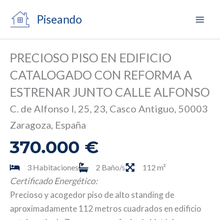
Ir
Piseando
al
contenido
PRECIOSO PISO EN EDIFICIO
CATALOGADO CON REFORMA A
ESTRENAR JUNTO CALLE ALFONSO
C. de Alfonso I, 25, 23, Casco Antiguo, 50003
Zaragoza, España
370.000 €
3 Habitaciones
2 Baño/s
112 m²
Certificado Energético:
Precioso y acogedor piso de alto standing de
aproximadamente 112 metros cuadrados en edificio