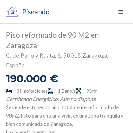
Ir
Piseando
al
contenido
Piso reformado de 90 M2 en
Zaragoza
C. de Pano y Ruata, 6, 50015 Zaragoza,
España
190.000 €
3 Habitaciones
1 Baño/s
90 m²
Certificado Energético: Aún no dispone
Se vende estupendo piso totalmente reformado de
90m2, listo para entrar a vivir, en una zona tranquila y
bien comunicada de Zaragoza.
La vivienda cuenta con: