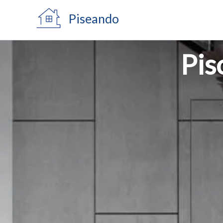
Ir
Piseando
al
contenido
Pis