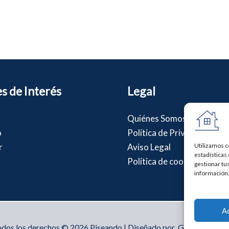
s de Interés
Legal
Quiénes Somos
o
Política de Privacidad
r
Aviso Legal
Utilizamos c
estadísticas 
Política de cookies
gestionar tu
información
A
dos los derechos © 2026 Piseando | Diseñado por
GAB Develope