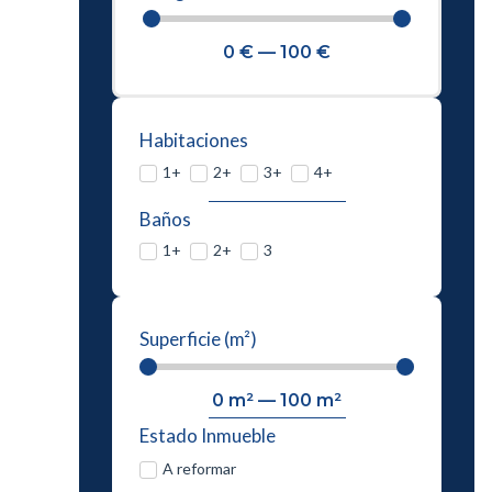
0
€
—
100
€
Habitaciones
1+
2+
3+
4+
Baños
1+
2+
3
Superficie (m²)
0
m²
—
100
m²
Estado Inmueble
A reformar